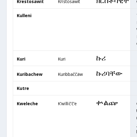
ክርስቶሳዊት
Krestosawit
Krïstosawit
Kulleni
ኩሪ
Kuri
Kuri
ኩሪባቸው
Kuribachew
Kuribbaččäw
Kutre
ቍልጬ
Kweleche
K’wïllïč’č’e