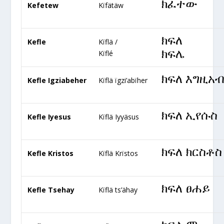
ክ
ፈተው
Kefetew
Kïfätäw
ክፍለ
Kefle
Kïflä /
ክፍሌ
Kïflé
ክፍለ እግዚአ
Kefle Igziabeher
Kïflä ïgzi’abïher
ክፍለ ኢየሱስ
Kefle Iyesus
Kïflä Iyyäsus
ክፍለ ክርስቶስ
Kefle Kristos
Kïflä Krïstos
ክፍለ ፀሐይ
Kefle Tsehay
Kïflä ts’ähay