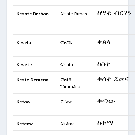
ከሣቴ ብርሃን
Kesate Berhan
Käsate Bïrhan
ቀጸላ
Kesela
K’äs’äla
ከሰተ
Kesete
Käsätä
ቀሰተ ደመና
Keste Demena
K’ästä
Dämmäna
ቅጣው
Ketaw
K’ït’aw
ከተማ
Ketema
Kätäma