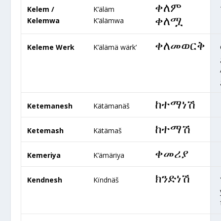
ቀለም
Kelem /
K’äläm
ቀለሟ
Kelemwa
K’älämwa
ቀለመወርቅ
Keleme Werk
K’älämä wärk’
ከተማነሽ
Ketemanesh
Kätämanäš
ከተማሽ
Ketemash
Kätämaš
ቀመሪያ
Kemeriya
K’ämäriya
ክንድነሽ
Kendnesh
Kïndnäš