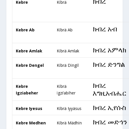
ክብረ
Kebre
Kïbrä
ክብረ አብ
Kebre Ab
Kïbrä Ab
ክብረ አምላክ
Kebre Amlak
Kïbrä Amlak
ክብረ ድንግል
Kebre Dengel
Kïbrä Dïngïl
ክብረ
Kebre
Kïbrä
እግዚአብሔር
Igziabeher
ïgzi’abïher
ክብረ ኢየሱስ
Kebre Iyesus
Kïbrä Iyyäsus
ክብረ መድኅን
Kebre Medhen
Kïbrä Mädhïn