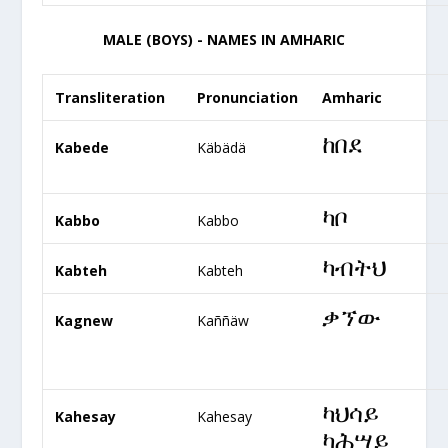
MALE (BOYS) - NAMES IN AMHARIC
Transliteration
Pronunciation
Amharic
ከበደ
Kabede
Käbädä
ካቦ
Kabbo
Kabbo
ካብትህ
Kabteh
Kabteh
ቃኘው
Kagnew
Kaññäw
ካህሳይ
Kahesay
Kahesay
ካሕሣይ