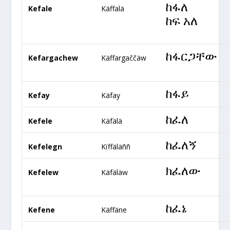
ከፋለ
Kefale
Käffalä
ከፍ አለ
ከፋርጋቸው
Kefargachew
Käffargaččäw
ከፋይ
Kefay
Käfay
ከፈለ
Kefele
Käfälä
ከፈለኝ
Kefelegn
Kïffäläññ
ክ
ፈለው
Kefelew
Käfäläw
ከፈኔ
Kefene
Käffäne