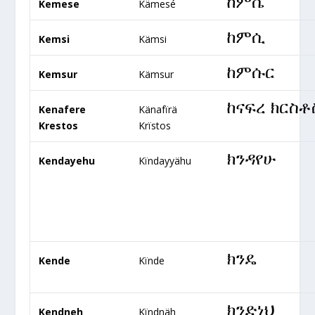
ከምሴ
Kemese
Kämesé
ከምሲ
Kemsi
Kämsi
ከምሱር
Kemsur
Kämsur
ከናፍረ ክርስቶ
Kenafere
Känafïrä
Krestos
Krïstos
ክንዳየሁ
Kendayehu
Kïndayyähu
ክንዴ
Kende
Kïnde
ክንድነህ
Kendneh
Kïndnäh