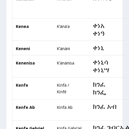
ቀነአ
Kenea
K’änä’a
ቀነዓ
ቀነኒ
Keneni
K’änäni
ቀነኒሳ
Kenenisa
K’änänisa
ቀነኒሣ
ክንፈ
Kenfe
Kïnfä /
ክንፌ
Kïnfé
ክንፈ አብ
Kenfe Ab
Kïnfä Ab
ክንፈ ገብርኤ
Kenfe Gebriel
Kïnfä Gäbrï’el