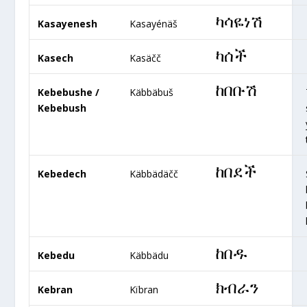
ካሳዬነሽ
Kasayenesh
Kasayénäš
ካሰች
Kasech
Kasäčč
ከበቡሽ
Kebebushe /
Käbbäbuš
Kebebush
ከበደች
Kebedech
Käbbädäčč
ከበዱ
Kebedu
Käbbädu
ክብራን
Kebran
Kïbran