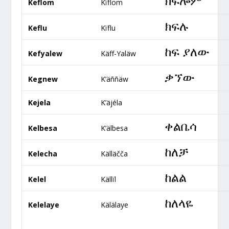
ክፍሎም
Keflom
Kïflom
ክፍሉ
Keflu
Kïflu
ከፍ ያለው
Kefyalew
Käff-Yaläw
ቃኘው
Kegnew
K’äññäw
Kejela
K’äjéla
ቀልቤሳ
Kelbesa
K’älbesa
ከለቻ
Kelecha
Källäčča
ከልል
Kelel
Källïl
ከለላዬ
Kelelaye
Kälälaye