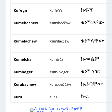
ኩፍኝ
Kufegn
Kuffeññ
ቁምባቸው
Kumebachew
K’umïbaččäw
ቁምላቸው
Kumelachew
K’umïlaččäw
ኩመልቻ
Kumelcha
Kumälča
ቁም ነገር
Kumneger
K’um-Nägär
ኩራባቸው
Kurabachew
Kurabbaččäw
ኩሩ
Kuru
Kuru