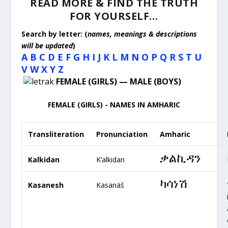
READ MORE & FIND THE TRUTH
FOR YOURSELF…
Search by letter: (
names, meanings & descriptions
will be updated
)
A
B
C
D
E
F
G
H
I
J
K
L
M
N
O
P
Q
R
S
T
U
V
W
X
Y
Z
FEMALE (GIRLS) — MALE (BOYS)
FEMALE (GIRLS) - NAMES IN AMHARIC
Transliteration
Pronunciation
Amharic
ቃልኪዳን
Kalkidan
K’alkidan
ካሳነሽ
Kasanesh
Kasanäš