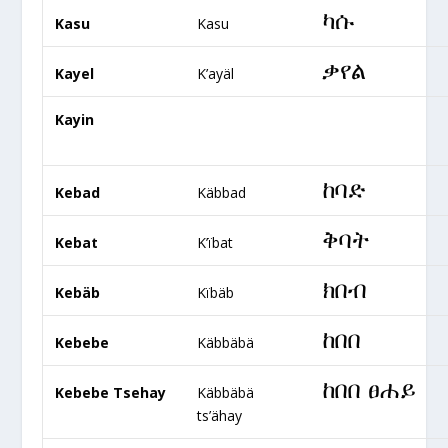
ካሱ
Kasu
Kasu
ቃየል
Kayel
K’ayäl
Kayin
ከባድ
Kebad
Käbbad
ቅባት
Kebat
K’ïbat
ክበብ
Kebäb
Kïbäb
ከበበ
Kebebe
Käbbäbä
ከበበ ፀሐይ
Kebebe Tsehay
Käbbäbä
ts’ähay