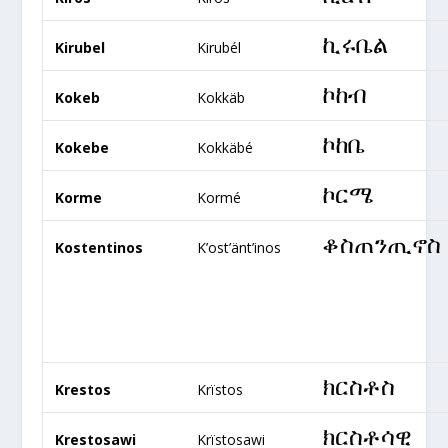
ኪሩቤል
Kirubel
Kirubél
ኮከብ
Kokeb
Kokkäb
ኮከቤ
Kokebe
Kokkäbé
ኮርሜ
Korme
Kormé
ቆስጠንጢኖስ
Kostentinos
K’ost’änt’inos
ክርስቶስ
Krestos
Krïstos
ክርስቶሳዊ
Krestosawi
Krïstosawi