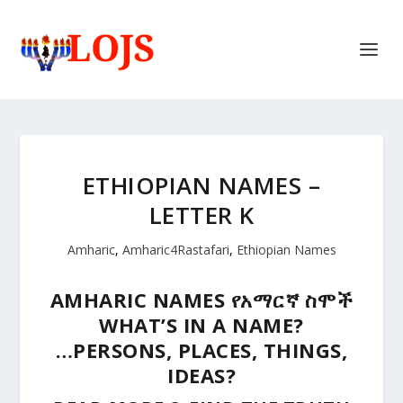
ETHIOPIAN NAMES –
LETTER K
Amharic
,
Amharic4Rastafari
,
Ethiopian Names
AMHARIC NAMES የአማርኛ ስሞች
WHAT’S IN A NAME?
…PERSONS, PLACES, THINGS,
IDEAS?