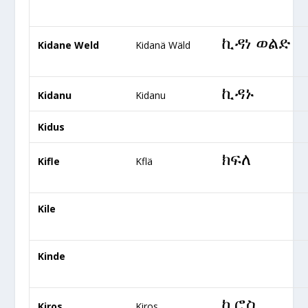
ኪዳነ ወልድ
Kidane Weld
Kidanä Wäld
ኪዳኑ
Kidanu
Kidanu
Kidus
ክፍለ
Kifle
Kflä
Kile
Kinde
ኪሮስ
Kiros
Kiros