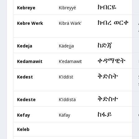
ክብርዬ
Kebreye
Kïbreyyé
ክብረ ወርቀ
Kebre Werk
Kïbrä Wärk’
ከድጃ
Kedeja
Kädejja
ቀዳማዊት
Kedamawit
K’edamawit
ቅድስት
Kedest
K’ïddïst
ቅድስተ
Kedeste
K’ïddïstä
ከፋይ
Kefay
Käfay
Keleb