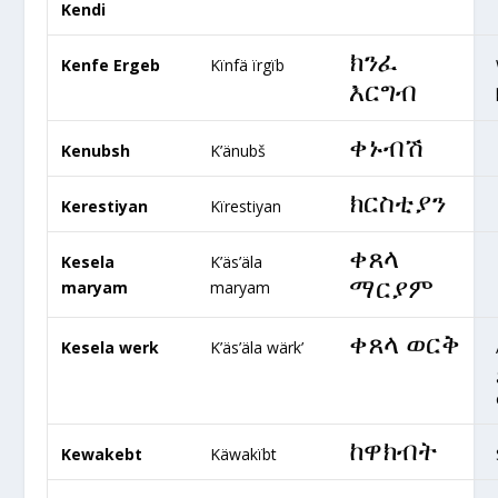
Kendi
ክንፈ
Kenfe Ergeb
Kïnfä ïrgïb
እርግብ
ቀኑብሽ
Kenubsh
K’änubš
ክርስቲያን
Kerestiyan
Kïrestiyan
ቀጸላ
Kesela
K’äs’äla
ማርያም
maryam
maryam
ቀጸላ ወርቅ
Kesela werk
K’äs’äla wärk’
ከዋክብት
Kewakebt
Käwakïbt