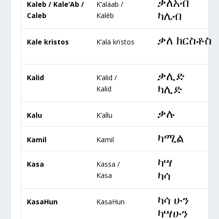
ቃለአብ
Kaleb / Kale’Ab /
K’aläab /
ካሌብ
Caleb
Kaléb
ቃለ ክርስቶስ
Kale kristos
K’alä krïstos
ቃሊድ
Kalid
K’alid /
ካሊድ
Kalid
ቃሉ
Kalu
K’allu
ካሚል
Kamil
Kamil
ካሣ
Kasa
Kassa /
ካሳ
Kasa
ካሳ ሁን
KasaHun
KasaHun
ካሣሁን